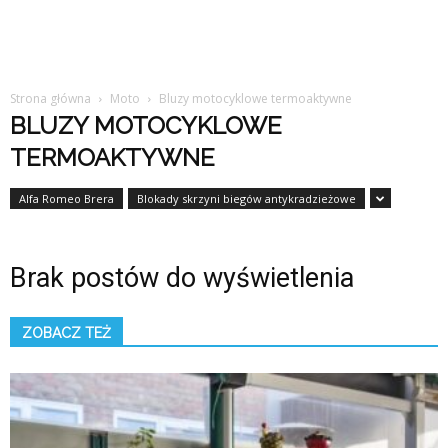
Strona główna
Moto
Bluzy motocyklowe termoaktywne
BLUZY MOTOCYKLOWE
TERMOAKTYWNE
Alfa Romeo Brera
Blokady skrzyni biegów antykradzieżowe
Brak postów do wyświetlenia
ZOBACZ TEŻ