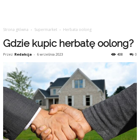
Strona główna
Supermarket
Herbata oolong
Gdzie kupic herbatę oolong?
Przez
Redakcja
-
6 września 2023
408
0