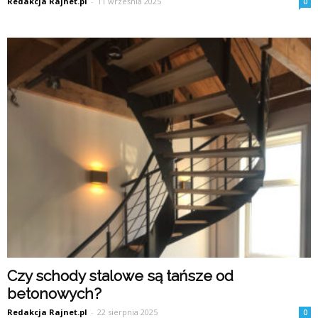
Redakcja Rajnet.pl
-
11 września 2025
0
Czy schody stalowe są tańsze od
betonowych?
Redakcja Rajnet.pl
-
22 sierpnia 2025
0