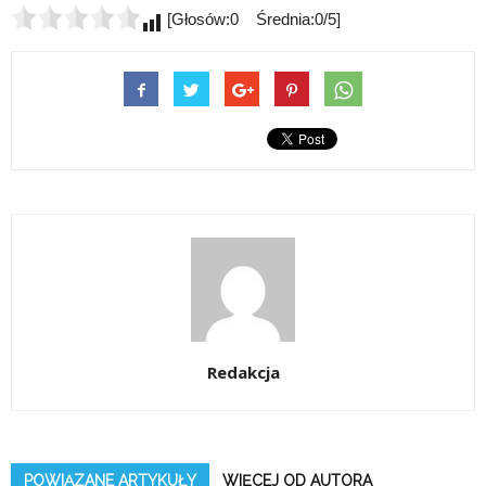
[Głosów:0 Średnia:0/5]
Redakcja
POWIĄZANE ARTYKUŁY
WIĘCEJ OD AUTORA