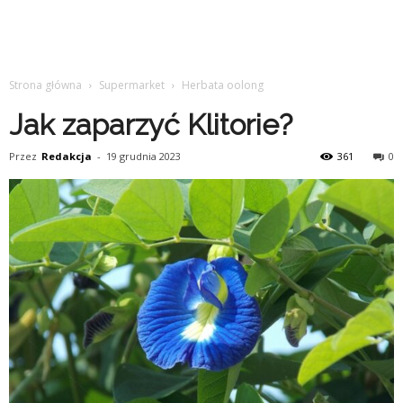
Strona główna
Supermarket
Herbata oolong
Jak zaparzyć Klitorie?
Przez
Redakcja
-
19 grudnia 2023
361
0