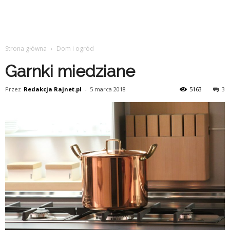
Strona główna
Dom i ogród
Garnki miedziane
Przez
Redakcja Rajnet.pl
-
5 marca 2018
5163
3