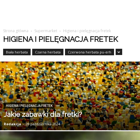
Strona główna
Supermarket
Higiena i pielęgnacja fretek
HIGIENA I PIELĘGNACJA FRETEK
Biała herbata
Czarna herbata
Czerwona herbata pu-erh
HIGIENA I PIELĘGNACJA FRETEK
Jakie zabawki dla fretki?
Redakcja
-
28 października 2024