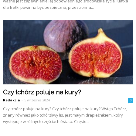
ważne jest zapewnienie jej odpowiedniego środowiska życia. Klatka
dla fretki powinna być bezpieczna, przestronna...
Czy tchórz poluje na kury?
Redakcja
-
5 września 2024
0
Czy tchórz poluje na kury? Czy tchórz poluje na kury? Wstęp Tchórz,
znany również jako tchórzliwy lis, jest małym drapieżnikiem, który
występuje w różnych częściach świata. Często...