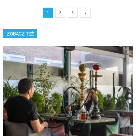
1
2
3
ZOBACZ TEŻ