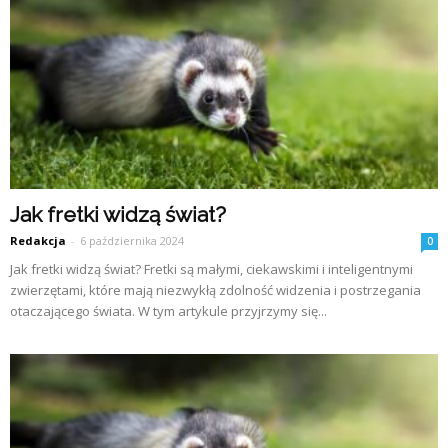
Jak fretki widzą świat?
Redakcja
-
6 października 2024
0
Jak fretki widzą świat? Fretki są małymi, ciekawskimi i inteligentnymi
zwierzętami, które mają niezwykłą zdolność widzenia i postrzegania
otaczającego świata. W tym artykule przyjrzymy się...