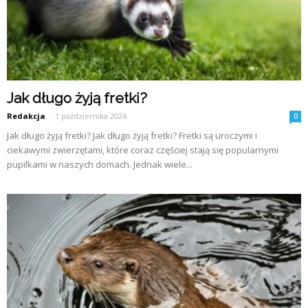
Jak długo żyją fretki?
Redakcja
-
1 października 2024
0
Jak długo żyją fretki? Jak długo żyją fretki? Fretki są uroczymi i
ciekawymi zwierzętami, które coraz częściej stają się popularnymi
pupilkami w naszych domach. Jednak wiele...