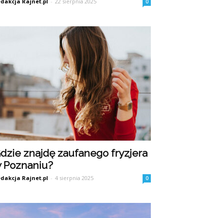
dakcja Rajnet.pl
-
22 sierpnia 2025
0
dzie znajdę zaufanego fryzjera
 Poznaniu?
dakcja Rajnet.pl
-
4 sierpnia 2025
0