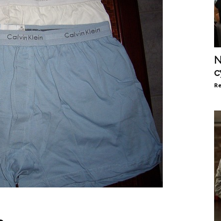
N
c
Re