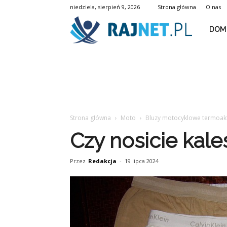
niedziela, sierpień 9, 2026
Strona główna
O nas
rajnet.p
DOM 
Strona główna
Moto
Bluzy motocyklowe termoak
Czy nosicie kal
Przez
Redakcja
-
19 lipca 2024